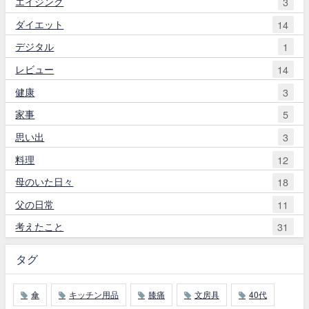
エイジング
3
ダイエット
14
デジタル
1
レビュー
14
健康
3
家事
5
思い出
3
料理
12
母のいた日々
18
父の日常
11
考えたこと
31
タグ
傘
キッチン用品
膝痛
文房具
40代