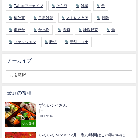
Twitterアーカイブ
そら豆
雑感
父
梅仕事
日用雑貨
ストレスケア
掃除
保存食
食べ物
梅酒
地場野菜
母
ファッション
時短
新型コロナ
アーカイブ
最近の投稿
ずるいジイさん
父
2021.12.25
父の日常
いろいろ 2020年12月｜私の時間はこの手の中に