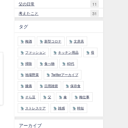
父の日常
11
考えたこと
31
タグ
梅酒
新型コロナ
文房具
ファッション
キッチン用品
母
掃除
食べ物
40代
地場野菜
Twitterアーカイブ
膝痛
日用雑貨
保存食
そら豆
父
傘
梅仕事
ストレスケア
雑感
時短
アーカイブ