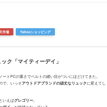
典
天市場
Yahooショッピング
ュック「マイティーデイ」
ノートPCの重さでベルトの縫い目がついにほどけてきた。
ので、いっそ
アウトドアブランドの頑丈なリュック
に変えてし
といえば
グレゴリー
。
ーデイ」
が候補となっている。