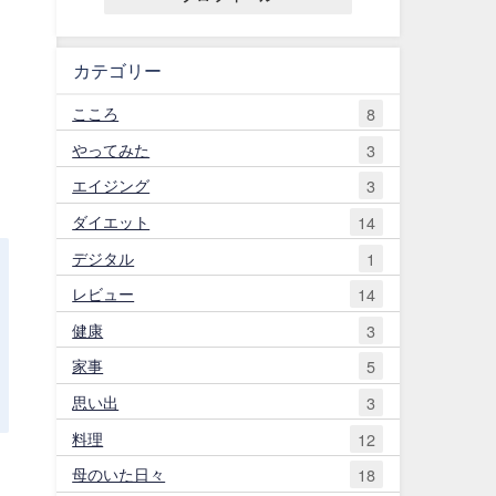
カテゴリー
こころ
8
やってみた
3
エイジング
3
ダイエット
14
デジタル
1
レビュー
14
健康
3
家事
5
思い出
3
料理
12
母のいた日々
18