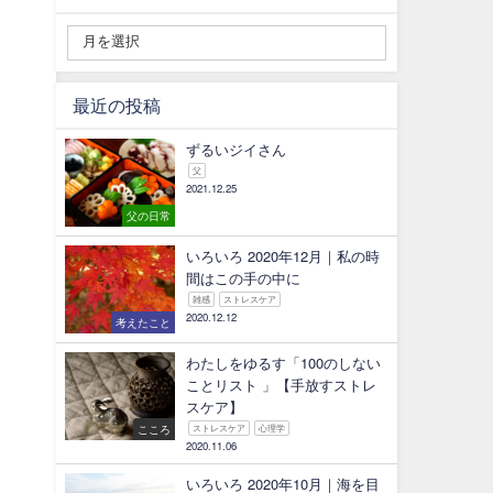
最近の投稿
ずるいジイさん
父
2021.12.25
父の日常
いろいろ 2020年12月｜私の時
間はこの手の中に
雑感
ストレスケア
2020.12.12
考えたこと
わたしをゆるす「100のしない
ことリスト 」【手放すストレ
スケア】
こころ
ストレスケア
心理学
2020.11.06
いろいろ 2020年10月｜海を目