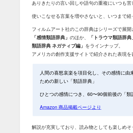
ありきたりの言い回しや語句の重複にいつも苦
使いこなせる言葉を増やさないと、いつまで経
フィルムアート社のこの辞典はシリーズで展開
「感情類語辞典」
のほか、
「トラウマ類語辞典
類語辞典 ネガティブ編」
をラインナップ。
アメリカの創作支援サイトで紹介された表現を
人間の喜怒哀楽を項目化し、その感情に由
ための新しい「類語辞典」
ひとつの感情につき、60〜90個前後の「類
Amazon 商品掲載ページより
解説が充実しており、読み物としても楽しめそ