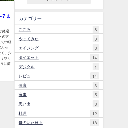
～7 ま
カテゴリー
こころ
8
が経過
トの方
やってみた
3
までの経
エイジング
変わっ
3
なく、少
ダイエット
14
ようやく
ように簡
デジタル
1
レビュー
14
健康
3
家事
5
思い出
3
料理
12
母のいた日々
18