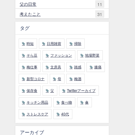
父の日常
11
考えたこと
31
タグ
時短
日用雑貨
掃除
そら豆
ファッション
地場野菜
梅仕事
文房具
雑感
膝痛
新型コロナ
母
梅酒
保存食
父
Twitterアーカイブ
キッチン用品
食べ物
傘
ストレスケア
40代
アーカイブ