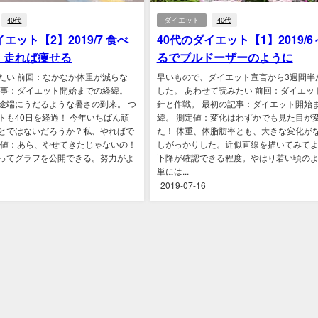
40代
ダイエット
40代
エット【2】2019/7 食べ
40代のダイエット【1】2019/6
、走れば痩せる
るでブルドーザーのように
たい 前回：なかなか体重が減らな
早いもので、ダイエット宣言から3週間半
記事：ダイエット開始までの経緯。
した。 あわせて読みたい 前回：ダイエッ
途端にうだるような暑さの到来。 つ
針と作戦。 最初の記事：ダイエット開始
トも40日を経過！ 今年いちばん頑
緯。 測定値：変化はわずかでも見た目が
とではないだろうか？私、やればで
た！ 体重、体脂肪率とも、大きな変化が
定値：あら、やせてきたじゃないの！
しがっかりした。近似直線を描いてみて
ってグラフを公開できる。努力がよ
下降が確認できる程度。やはり若い頃の
単には...
2019-07-16