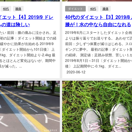
40代
膝痛
ダイエット
40代
膝痛
エット【4】2019/9 ドレ
40代のダイエット【3】2019/8
への道は険しい
膝が！水の中なら自由になれる
たい 前回：膝の痛みに泣かされ、足
2019年6月にスタートしたダイエット企
最初の記事：ダイエット開始までの経
よりは振り返りでお送りする。 あわせて
緩やかに効果が出始める 2019年9
前回：少しずつ体重が減りはじめる。ス
〔ダイエット開始から101日後〕 上
ギングに夢中。 最初の記事：ダイエット
1kg、ダイエット開始より-2.4kg 最
の経緯。 測定値：足踏み状態、苦しい１
るとほとんど変化はないが、期間中
2019年8月1日～31日〔ダイエット開始か
が減った。...
後〕 上記期間中に-0.1kg、ダイエ...
2020-06-12