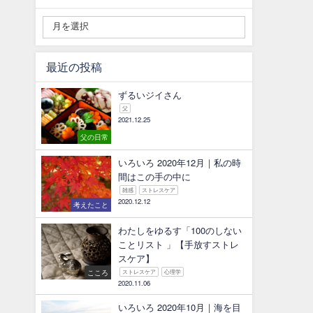
最近の投稿
ずるいジイさん
父
2021.12.25
父の日常
いろいろ 2020年12月｜私の時
間はこの手の中に
雑感
ストレスケア
2020.12.12
考えたこと
わたしをゆるす「100のしない
ことリスト 」【手放すストレ
スケア】
こころ
ストレスケア
心理学
2020.11.06
いろいろ 2020年10月｜海を目