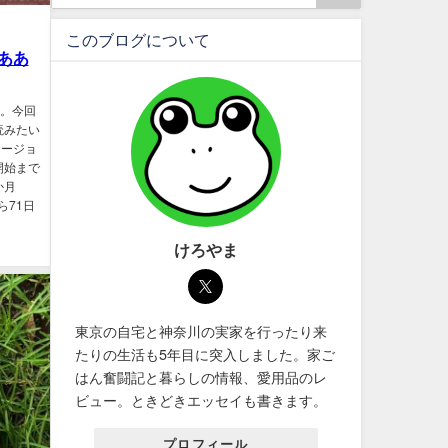
このブログについて
 ああ
画。今回
読みたい
ロージョ
開始まで
か月
ら71日
けろやま
東京の自宅と神奈川の実家を行ったり来
たりの生活も5年目に突入しました。家ご
はん奮闘記と暮らしの情報、愛用品のレ
ビュー。ときどきエッセイも書きます。
プロフィール