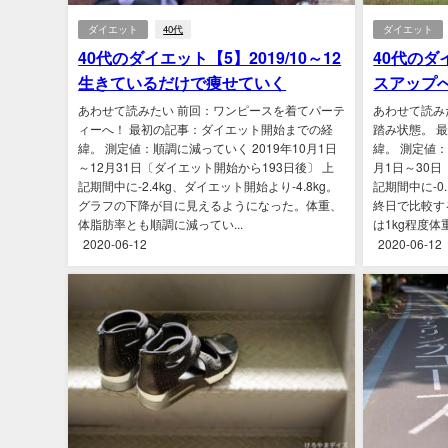
ダイエット
40代
ダイエット
40代のダイエット【5】2019/10～12
40代のダイ
生きているだけで痩せていく
スアップ
あわせて読みたい 前回：ワンピースを着てパーテ
あわせて読み
ィーへ！ 最初の記事：ダイエット開始までの経
踏み状態。 
緯。 測定値：順調に減っていく 2019年10月1日
緯。 測定値：
～12月31日〔ダイエット開始から193日後〕 上
月1日～30日
記期間中に-2.4kg、ダイエット開始より-4.8kg。
記期間中に-0.
グラフの下降が目に見えるようになった。体重、
終日で比較す
体脂肪率とも順調に減ってい...
は1kg程度体重
2020-06-12
2020-06-12