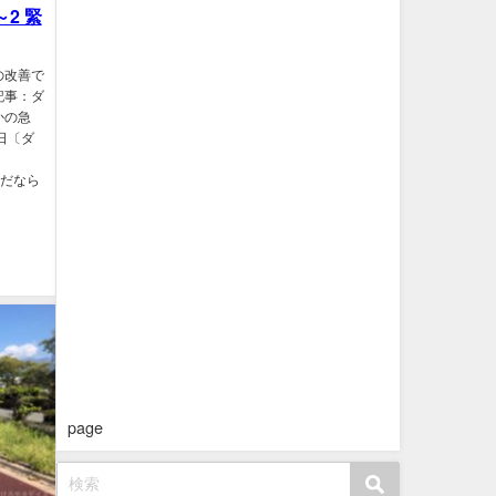
～2 緊
の改善で
記事：ダ
かの急
9日〔ダ
ただなら
page