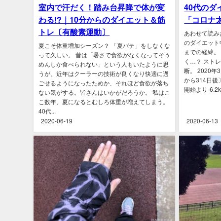
室内で汗だく！踏み台昇降で体が変
40代のダイ
わる!?｜10分からのダイエット＆筋
「コロナ
トレ〔有酸素運動〕
あわせて読み
のダイエット
夏こそ体重増加シーズン？ 「夏バテ」をしなくな
までの経緯。
って久しい。 昔は「暑さで食欲がなくなってそう
く…？ スト
めんしか食べられない」という人もいたように思
断。 2020
うが、近年はクーラーの技術が良くなり快適に過
から314日後
ごせるようになったためか、それほど食欲が落ち
開始より-6.2k
ない気がする。皆さんはいかがだろうか。 私はこ
こ数年、夏になるとむしろ体重が増えてしまう。
40代...
2020-06-19
2020-06-13