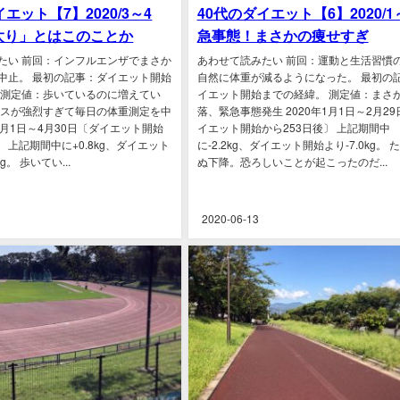
エット【7】2020/3～4
40代のダイエット【6】2020/1
太り」とはこのことか
急事態！まさかの痩せすぎ
たい 前回：インフルエンザでまさか
あわせて読みたい 前回：運動と生活習慣
中止。 最初の記事：ダイエット開始
自然に体重が減るようになった。 最初の
 測定値：歩いているのに増えてい
イエット開始までの経緯。 測定値：まさ
レスが強烈すぎて毎日の体重測定を中
落、緊急事態発生 2020年1月1日～2月2
年3月1日～4月30日〔ダイエット開始
イエット開始から253日後〕 上記期間中
〕 上記期間中に+0.8kg、ダイエット
に-2.2kg、ダイエット開始より-7.0kg。 
g。 歩いてい...
ぬ下降。恐ろしいことが起こったのだ...
2020-06-13