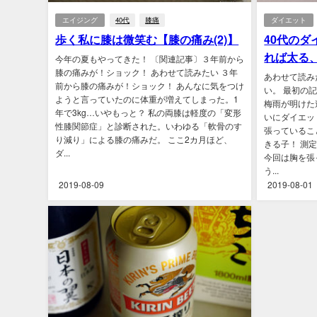
エイジング
40代
膝痛
ダイエット
歩く私に膝は微笑む【膝の痛み(2)】
40代のダイ
れば太る
今年の夏もやってきた！ 〔関連記事〕３年前から
膝の痛みが！ショック！ あわせて読みたい ３年
あわせて読み
前から膝の痛みが！ショック！ あんなに気をつけ
い。 最初の
ようと言っていたのに体重が増えてしまった。1
梅雨が明けた
年で3kg…いやもっと？ 私の両膝は軽度の「変形
いにダイエッ
性膝関節症」と診断された。いわゆる「軟骨のす
張っているこ
り減り」による膝の痛みだ。 ここ2カ月ほど、
きる子！ 測
ダ...
今回は胸を張
う...
2019-08-09
2019-08-01