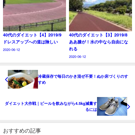
40代のダイエット【4】2019/9
40代のダイエット【3】2019/8
ドレスアップへの道は険しい
ああ膝が！水の中なら自由にな
れる
2020-06-12
2020-06-12
冷蔵保存で毎日のかき混ぜ不要！ぬか床づくりのす
すめ
ダイエット大作戦｜ビールを飲みながら4.5kg減量す
るには
おすすめの記事