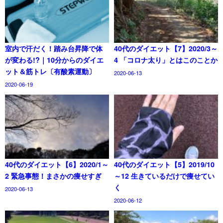
室内で汗だく！踏み台昇降で体
40代のダイエット【7】2020/3～
が変わる!?｜10分からのダイエ
4 「コロナ太り」とはこのことか
ット＆筋トレ〔有酸素運動〕
2020-06-13
2020-06-19
40代のダイエット【6】2020/1～
40代のダイエット【5】2019/10
2 緊急事態！まさかの痩せすぎ
～12 生きているだけで痩せてい
く
2020-06-13
2020-06-12