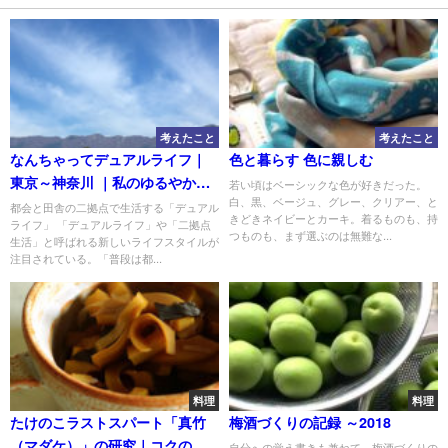
考えたこと
考えたこと
なんちゃってデュアルライフ｜
色と暮らす 色に親しむ
東京～神奈川 ｜私のゆるやかな
若い頃はベーシックな色が好きだった。
白、黒、ベージュ、グレー、クリアー、と
田舎暮らし
都会と田舎の二拠点で生活する「デュアル
きどきネイビーとカーキ。着るものも、持
ライフ」 「デュアルライフ」や「二拠点
つものも、まず選ぶのは無難な...
生活」と呼ばれる新しいライフスタイルが
注目されている。「普段は都...
料理
料理
たけのこラストスパート「真竹
梅酒づくりの記録 ～2018
（マダケ）」の研究｜コクのあ
自分への覚え書きも兼ねて、梅酒づくりの