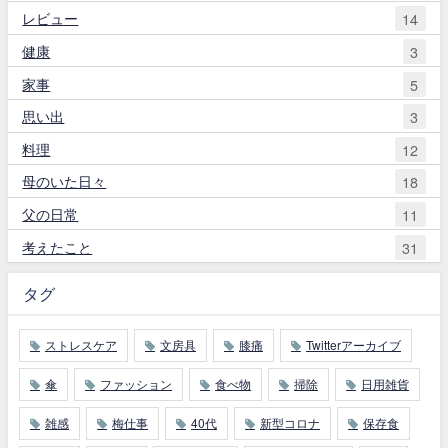
レビュー
14
健康
3
家事
5
思い出
3
料理
12
母のいた日々
18
父の日常
11
考えたこと
31
タグ
ストレスケア
文房具
膝痛
Twitterアーカイブ
傘
ファッション
食べ物
掃除
日用雑貨
雑感
梅仕事
40代
新型コロナ
保存食