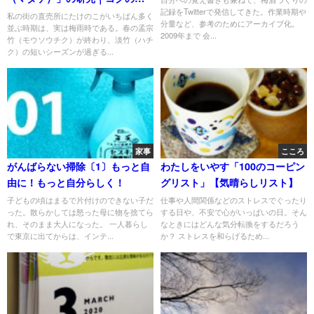
記録をTwitterで発信してきた。作業時期や
る味付けでうまみが活きる
私の街の直売所にたけのこがいちばん多く
分量など、参考のためにアーカイブ化。
並ぶ時期は、実は梅雨時である。春の孟宗
2009年まで 会...
竹（モウソウチク）が終わり、淡竹（ハチ
ク）の短いシーズンが過ぎる...
家事
こころ
がんばらない掃除〔1〕もっと自
わたしをいやす「100のコーピン
由に！もっと自分らしく！
グリスト」【気晴らしリスト】
子どもの頃はまるで片付けのできない子だ
仕事や人間関係などのストレスでぐったり
った。散らかしては怒った母に物を捨てら
する日や、不安で心がいっぱいの日。そん
れ、そのまま大人になった。 一人暮らし
なときにはどんな気分転換をするだろう
で東京に出てからは、インテ...
か？ ストレスを和らげるため...