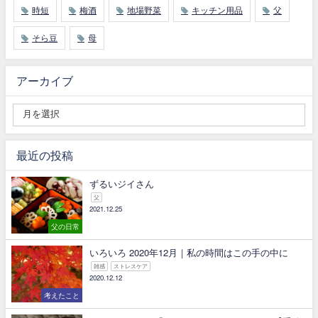
時短
梅酒
地場野菜
キッチン用品
父
そら豆
母
アーカイブ
最近の投稿
ずるいジイさん
父
2021.12.25
父の日常
いろいろ 2020年12月｜私の時間はこの手の中に
雑感
ストレスケア
2020.12.12
考えたこと