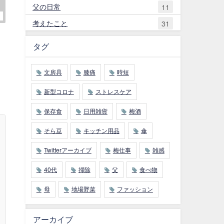
父の日常
11
考えたこと
31
タグ
文房具
膝痛
時短
新型コロナ
ストレスケア
保存食
日用雑貨
梅酒
そら豆
キッチン用品
傘
Twitterアーカイブ
梅仕事
雑感
40代
掃除
父
食べ物
母
地場野菜
ファッション
アーカイブ