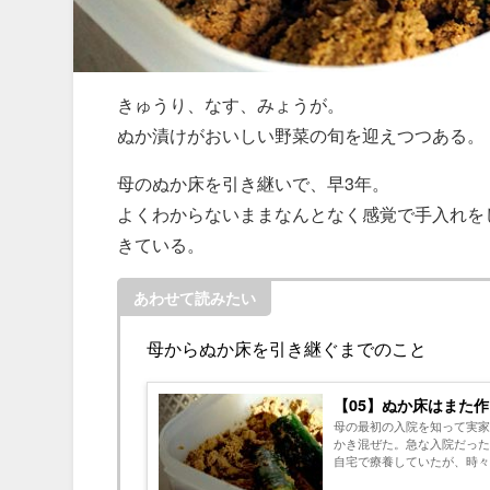
きゅうり、なす、みょうが。
ぬか漬けがおいしい野菜の旬を迎えつつある。
母のぬか床を引き継いで、早3年。
よくわからないままなんとなく感覚で手入れを
きている。
あわせて読みたい
母からぬか床を引き継ぐまでのこと
【05】ぬか床はまた
母の最初の入院を知って実家
かき混ぜた。急な入院だった
自宅で療養していたが、時々