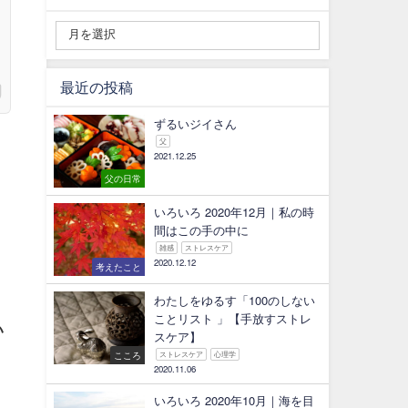
最近の投稿
ずるいジイさん
父
2021.12.25
父の日常
いろいろ 2020年12月｜私の時
間はこの手の中に
雑感
ストレスケア
2020.12.12
考えたこと
わたしをゆるす「100のしない
ことリスト 」【手放すストレ
い
スケア】
こころ
ストレスケア
心理学
2020.11.06
いろいろ 2020年10月｜海を目