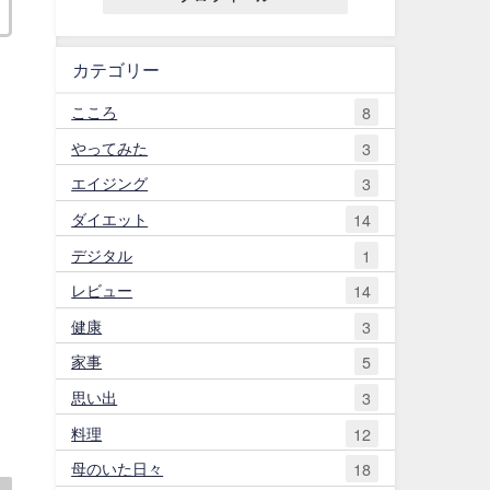
カテゴリー
こころ
8
やってみた
3
エイジング
3
ダイエット
14
デジタル
1
レビュー
14
健康
3
家事
5
思い出
3
料理
12
母のいた日々
18