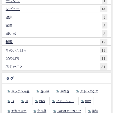
デジタル
1
レビュー
14
健康
3
家事
5
思い出
3
料理
12
母のいた日々
18
父の日常
11
考えたこと
31
タグ
キッチン用品
食べ物
保存食
ストレスケア
母
傘
雑感
ファッション
掃除
新型コロナ
文房具
Twitterアーカイブ
梅酒