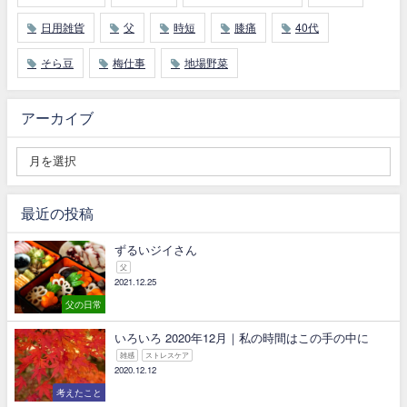
日用雑貨
父
時短
膝痛
40代
そら豆
梅仕事
地場野菜
アーカイブ
最近の投稿
ずるいジイさん
父
2021.12.25
父の日常
いろいろ 2020年12月｜私の時間はこの手の中に
雑感
ストレスケア
2020.12.12
考えたこと