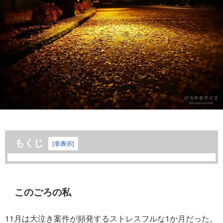
もくじ
[
非表示
]
このごろの私
11月は大泣き案件が頻発するストレスフルな1か月だった。