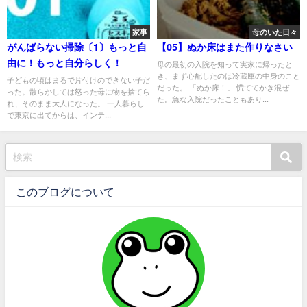
家事
母のいた日々
がんばらない掃除〔1〕もっと自
【05】ぬか床はまた作りなさい
由に！もっと自分らしく！
母の最初の入院を知って実家に帰ったと
き、まず心配したのは冷蔵庫の中身のこと
子どもの頃はまるで片付けのできない子だ
だった。 「ぬか床！」 慌ててかき混ぜ
った。散らかしては怒った母に物を捨てら
た。急な入院だったこともあり...
れ、そのまま大人になった。 一人暮らし
で東京に出てからは、インテ...
このブログについて