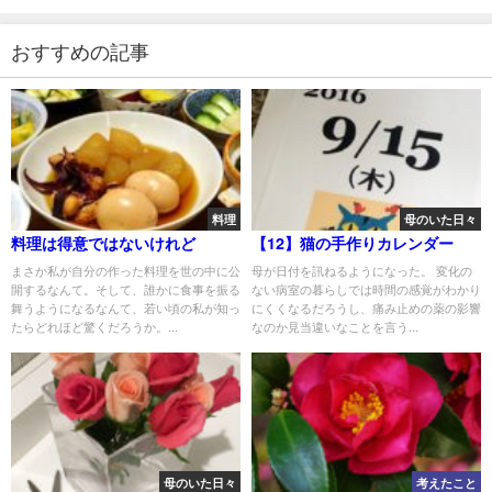
おすすめの記事
料理
母のいた日々
料理は得意ではないけれど
【12】猫の手作りカレンダー
まさか私が自分の作った料理を世の中に公
母が日付を訊ねるようになった。 変化の
開するなんて。そして、誰かに食事を振る
ない病室の暮らしでは時間の感覚がわかり
舞うようになるなんて、若い頃の私が知っ
にくくなるだろうし、痛み止めの薬の影響
たらどれほど驚くだろうか。...
なのか見当違いなことを言う...
母のいた日々
考えたこと