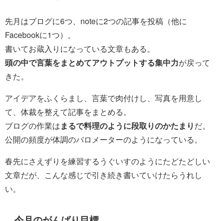
先月はブログに6つ、noteに2つの記事を投稿（他に
Facebookに1つ）。
書いてお蔵入りになっている文章もある。
頭の中で言葉をまとめてアウトプットする集中力
が戻って
きた。
アイデアをふくらまし、言葉で肉付けし、写真を用意し
て、体裁を整えて記事をまとめる。
ブログの作業は
まるで料理のように段取りのかたまり
だ。
公開の頻度が体調のバロメーターのようになっている。
春先にさえずりを練習するうぐいすのようにたどたどしい
文章だが、こんな感じで引き続き書いていけたらうれし
い。
今月のがんばり目標