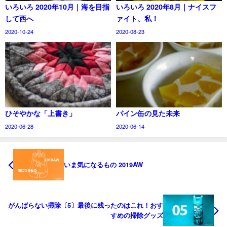
いろいろ 2020年10月｜海を目指
いろいろ 2020年8月｜ナイスフ
して西へ
ァイト、私！
2020-10-24
2020-08-23
ひそやかな「上書き」
パイン缶の見た未来
2020-06-28
2020-06-14
いま気になるもの 2019AW
がんばらない掃除〔5〕最後に残ったのはこれ！おす
すめの掃除グッズ