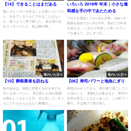
【14】できることはまだある
いろいろ 2019年 年末｜小さな違
和感を手の中であたためる
母にカレンダーを作ることを思いついてか
ら、生きているうちにできることはない
ブログを開設してから8カ月弱、noteへの
か、競うように皆で探した。 妹は母の足
投稿を始めてから6カ月半。初めての年末
をマッサージした。私は腕や脚...
を迎える。 いきなり到来した長いスラン
プを越えて、少しずつ記...
母のいた日々
母のいた日々
【10】葬祭業者を訪ねる
【06】寿司パワーと地魚にぎり
秋の始めは、病院と実家とを行き来する
病気がわかってから、母が家で過ごしてい
日々を送っていた。 再入院した母の体調
た頃のこと。 家族4人が集まると、寿司の
が思わしくなかった日、父と話しているう
出前を取ることがよくあった。この町で一
ちにどちらからともなく葬儀の...
番の、ずば抜けて味が良く...