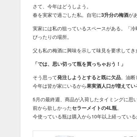
さて、今年はどうしよう。
春を実家で過ごした私。自宅に
3升分の梅酒
が
実家には私の狙っているスペースがある。「冷
ぴったりの場所。
父も私の梅酒に興味を示して味見を要求してき
「では、思い切って瓶を買っちゃおう！」
そう思って
発注しようとすると既に欠品
。油断
今年は皆が家にいるから
果実酒人口が増えてい
5月の最終週、商品が入荷したタイミングに思
前から欲しかった
セラーメイトの4L瓶
。
今使っている瓶は購入から10年以上経ってい