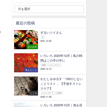
最近の投稿
あ
ずるいジイさん
父
2021.12.25
父の日常
いろいろ 2020年12月｜私の時
間はこの手の中に
雑感
ストレスケア
2020.12.12
考えたこと
わたしをゆるす「100のしない
ことリスト 」【手放すストレ
スケア】
こころ
ストレスケア
心理学
2020.11.06
いろいろ 2020年10月｜海を目