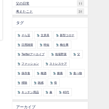
父の日常
11
考えたこと
31
タグ
そら豆
文房具
新型コロナ
日用雑貨
時短
梅仕事
Twitterアーカイブ
地場野菜
父
ファッション
ストレスケア
保存食
梅酒
膝痛
食べ物
掃除
雑感
母
キッチン用品
傘
40代
アーカイブ