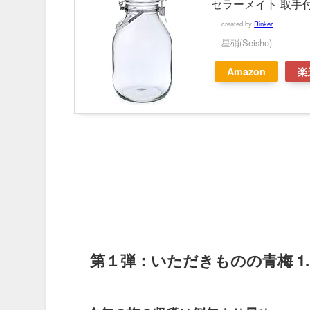
セラーメイト 取手付
created by
Rinker
星硝(Seisho)
Amazon
楽
第１弾：いただきものの青梅 1.1