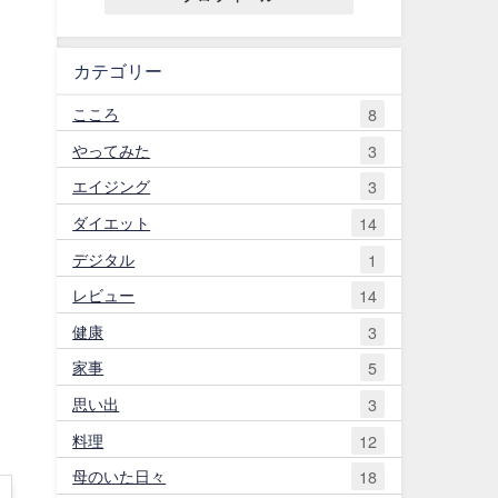
カテゴリー
こころ
8
やってみた
3
エイジング
3
ダイエット
14
デジタル
1
レビュー
14
健康
3
家事
5
思い出
3
料理
12
母のいた日々
18