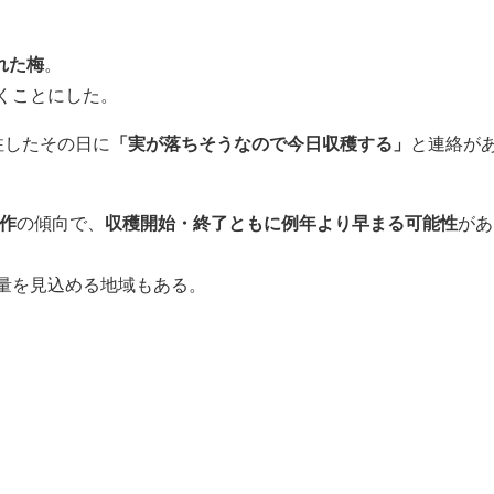
れた梅
。
くことにした。
注したその日に
「実が落ちそうなので今日収穫する」
と連絡が
作
の傾向で、
収穫開始・終了ともに例年より早まる可能性
があ
量を見込める地域もある。