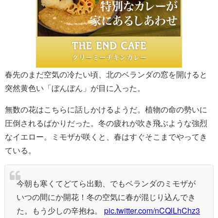
春先のまだ空気の冷たい頃、北のベランダの窓を開けると
突然黄色い「ぼんぼん」が目に入った。
無数の花はこちらに話しかけるようだ。植物の命の勢いに
圧倒されるばかりだった。冬の疲れが吹き飛ぶような強烈
なイエロー。ミモザが咲くと、春はすぐそこまでやってき
ている。
今朝も寒くてどてら出動、でもベランダのミモザが
いつの間にか開花！冬の空気に春が混じり込んでき
た。もう少しの辛抱ね。
pic.twitter.com/nCQlLhChz3