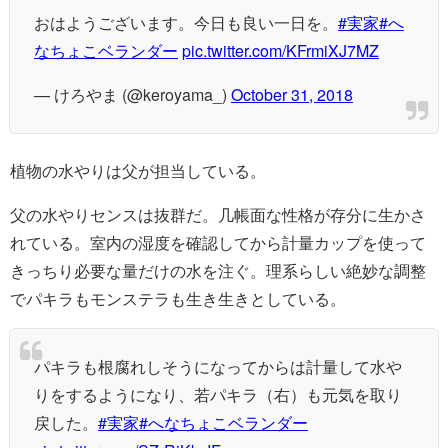
おはようございます。今日も良い一日を。
#実家
#へ
なちょこベランダー
pic.twitter.com/KFrmiXJ7MZ
— けろやま (@keroyama_)
October 31, 2018
植物の水やりは父が担当している。
父の水やりセンスは抜群だ。几帳面な性格が存分に生かさ
れている。室内の湿度を確認してから計量カップを使って
きっちり必要な量だけの水を注ぐ。理系らしい絶妙な調整
でパキラもモンステラも生き生きとしている。
パキラも根腐れしそうになってからは計量して水や
りをするようになり、若パキラ（右）も元気を取り
戻した。
#実家
#へなちょこベランダー