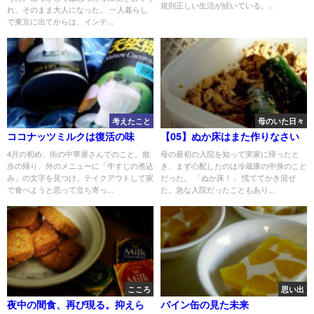
規則正しい生活が続いている。...
れ、そのまま大人になった。 一人暮らし
で東京に出てからは、インテ...
考えたこと
母のいた日々
ココナッツミルクは復活の味
【05】ぬか床はまた作りなさい
4月の初め、街の中華屋さんでのこと。散
母の最初の入院を知って実家に帰ったと
歩の帰り、外のメニューに「牛すじの煮込
き、まず心配したのは冷蔵庫の中身のこと
み」の文字を見つけ、テイクアウトして家
だった。 「ぬか床！」 慌ててかき混ぜ
で食べようと思って立ち寄っ...
た。急な入院だったこともあり...
こころ
思い出
夜中の間食、再び現る。抑えら
パイン缶の見た未来