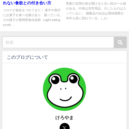
れない食欲との付き合い方
実家の玄関の扉を開けると古い段ボール箱
がある。中身は非常用品。大したものは入
コロナが食欲をつれてきた！ 夜中や朝方
っていない。 備蓄品の缶詰は賞味期限が
にお菓子を食べる癖があり、困っている。
何年も前に切れている。しか...
その様子が夜間摂食症候群（night-eating
syndr...
このブログについて
けろやま