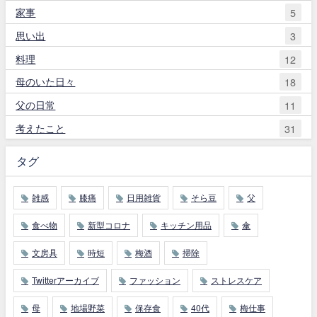
家事
5
思い出
3
料理
12
母のいた日々
18
父の日常
11
考えたこと
31
タグ
雑感
膝痛
日用雑貨
そら豆
父
食べ物
新型コロナ
キッチン用品
傘
文房具
時短
梅酒
掃除
Twitterアーカイブ
ファッション
ストレスケア
母
地場野菜
保存食
40代
梅仕事