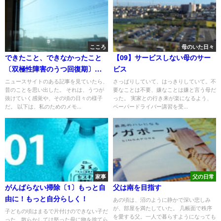
こころ
母のいた日々
できたこと、できなかったこと
【09】サービスしない母のサー
〔双極性障害のうつ回復期〕―9
ビス
年経って思い出す
ニュースサイトのある記事を見ていたら、
さっぱりしていて、はっきりしていて。不
昔のことを思い出した。 それは、うつが
要なことは不要、嫌なことは嫌と言う母だ
抜けていく感覚や、その頃の日々の様子
った。 実家との行き来が楽になるよう、
だ。 以下は、私のためのメモ...
ペーパードライバー講習を受...
家事
父の日常
がんばらない掃除〔1〕もっと自
父は南を目指す
由に！もっと自分らしく！
あの頃は、沼のように静かで深い悲しみ
が、部屋を満たしていた。 几帳面で秩序
子どもの頃はまるで片付けのできない子だ
を愛する父。一人で暮らすようになっても
った。散らかしては怒った母に物を捨てら