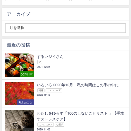
アーカイブ
最近の投稿
ずるいジイさん
父
2021.12.25
父の日常
いろいろ 2020年12月｜私の時間はこの手の中に
雑感
ストレスケア
2020.12.12
考えたこと
わたしをゆるす「100のしないことリスト 」【手放
すストレスケア】
ストレスケア
心理学
2020.11.06
こころ