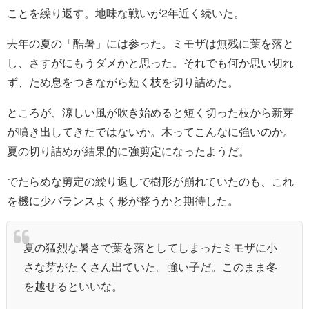
ことを繰り返す。地味な戦いが2年近く続いた。
去年の夏の「酷暑」には参った。ミモザは無残に葉を落と
し、さすがにもうダメかと思った。それでも何か思い切れ
ず、ため息をつきながら短く枝を切り詰めた。
ところが、涼しい風が吹き始めると短く切った枝から新芽
が噴き出してきたではないか。木ってこんなに強いのか。
夏の切り詰めが結果的に強剪定になったようだ。
でたらめな剪定の繰り返しで樹形が崩れていたのも、これ
を機に少バランスよく形が整うかと期待した。
夏の猛烈な暑さで葉を落としてしまったミモザに小
さな芽がたくさん出ていた。強い子だ。このまま冬
を越せるといいな。