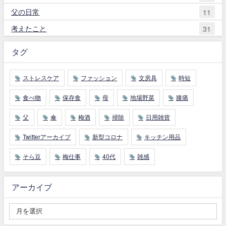
父の日常
11
考えたこと
31
タグ
ストレスケア
ファッション
文房具
時短
食べ物
保存食
母
地場野菜
膝痛
父
傘
梅酒
掃除
日用雑貨
Twitterアーカイブ
新型コロナ
キッチン用品
そら豆
梅仕事
40代
雑感
アーカイブ