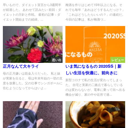
早いもので、ダイエット宣言から3週間半
梅酒を作りはじめて15年以上になる。そ
が経過した。 あわせて読みたい 前回：ダ
れでも毎年「あれはどうするんだっけ？」
イエットの方針と作戦。 最初の記事：ダ
「これはどうしたらいいの？」の連続だ。
イエット開始までの経緯。...
今回の記事は、私が梅酒づ...
思い出
レビュー
正月なんて大キライ
いま気になるもの 2020SS｜新
しい生活を快適に、前向きに
母の正月嫌いは筋金入りだった。 私と妹
が実家を出ると、母は年末年始の一切の支
新型コロナで私の生活が変わってしまっ
度を放棄した。父の仕事でシンガポールに
た。 自宅と実家の二拠点で暮らしている
住むようになってからはいよ...
のは変わらないが、電車に乗って街へ出る
機会が減り、家の中や近所で過...