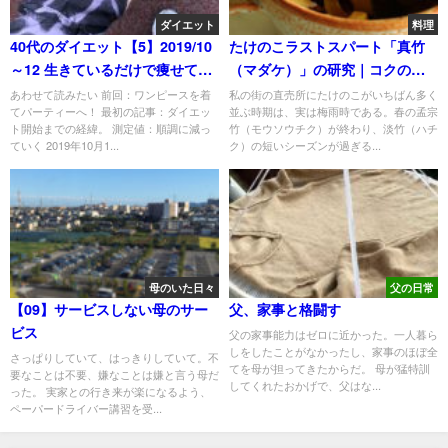
ダイエット
料理
40代のダイエット【5】2019/10
たけのこラストスパート「真竹
～12 生きているだけで痩せてい
（マダケ）」の研究｜コクのあ
く
る味付けでうまみが活きる
あわせて読みたい 前回：ワンピースを着
私の街の直売所にたけのこがいちばん多く
てパーティーへ！ 最初の記事：ダイエッ
並ぶ時期は、実は梅雨時である。春の孟宗
ト開始までの経緯。 測定値：順調に減っ
竹（モウソウチク）が終わり、淡竹（ハチ
ていく 2019年10月1...
ク）の短いシーズンが過ぎる...
母のいた日々
父の日常
【09】サービスしない母のサー
父、家事と格闘す
ビス
父の家事能力はゼロに近かった。一人暮ら
しをしたことがなかったし、家事のほぼ全
さっぱりしていて、はっきりしていて。不
てを母が担ってきたからだ。 母が猛特訓
要なことは不要、嫌なことは嫌と言う母だ
してくれたおかげで、父はな...
った。 実家との行き来が楽になるよう、
ペーパードライバー講習を受...